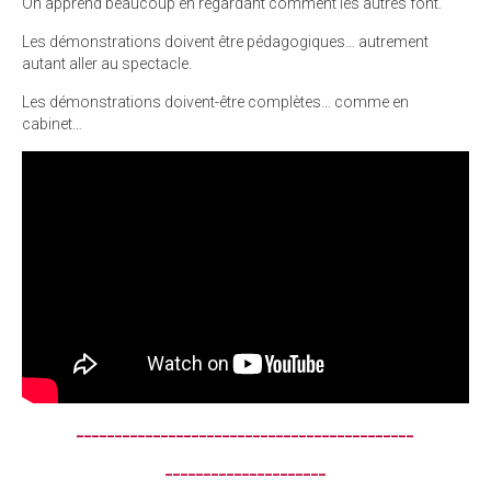
On apprend beaucoup en regardant comment les autres font.
Les démonstrations doivent être pédagogiques… autrement
autant aller au spectacle.
Les démonstrations doivent-être complètes… comme en
cabinet…
____________________________________________
_____________________