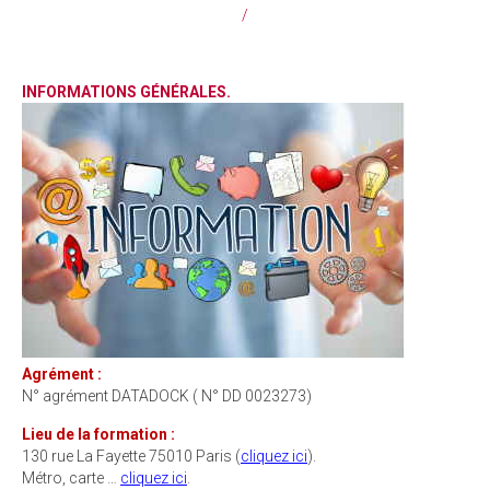
/
INFORMATIONS
GÉNÉRALES.
Agrément :
N° agrément DATADOCK ( N° DD 0023273)
Lieu de la formation :
130 rue La Fayette 75010 Paris (
cliquez ici
).
Métro, carte …
cliquez ici
.