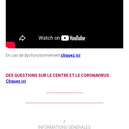
En cas de dysfonctionnement
cliquez ici
______________________________________________________
DES QU
ESTION
S SUR LE CENTRE ET LE CORONAVIRUS :
Cliquez ici
_____________________
_____________________________________________
/
INFORMATIONS
GÉNÉRALES