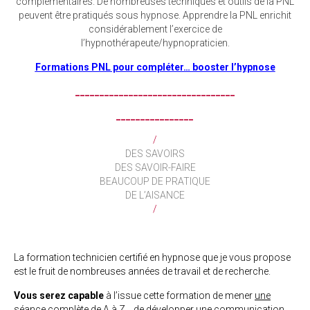
complémentaires. De nombreuses techniques et outils de la PNL
peuvent être pratiqués sous hypnose. Apprendre la PNL enrichit
considérablement l’exercice de
l’hypnothérapeute/hypnopraticien.
Formations PNL pour compléter… booster l’hypnose
_________________________________
________________
/
DES SAVOIRS
DES SAVOIR-FAIRE
BEAUCOUP DE PRATIQUE
DE L’AISANCE
/
La formation technicien certifié en hypnose que je vous propose
est le fruit de nombreuses années de travail et de recherche.
Vous serez capable
à l’issue cette formation de mener
une
séance complète de A à Z
… de développer une communication