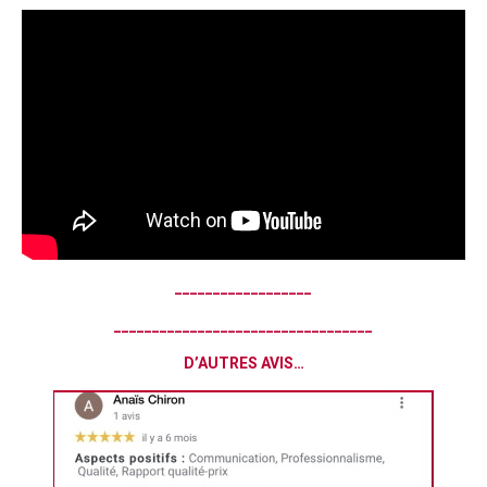
__________________
__________________________________
D’AUTRES AVIS…