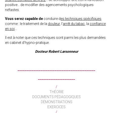
positive… de modifier des agencements psychologiques
néfastes.
Vous serez capable de
conduire d
es techniques spécifiques
comme : le traitement de la
douleur
, l’
arrêt du tabac
, la
confiance
en soi
…
Il est à noter que ces techniques sont parmi les plus demandées
en cabinet d’hypno-pratique.
Docteur Robert Larsonneur
____________________________________________
_____________________
/
THÉORIE
DOCUMENTS PÉDAGOGIQUES
DÉMONSTRATIONS
EXERCICES
/