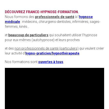
DÉ
C
OUVREZ FRANCE-HYPNOSE-FORMATION.
Nous formons des
professionnels de santé
à l’
hypnose
médicale
: médecins, chirurgiens-dentistes, infirmières, sages-
femmes, kinés…
et
beaucoup de particuliers
qui souhaitent utiliser l’hypnose
pour eux-mêmes (autohypnose) et leurs proches
et des
non professionnels de santé (particuliers)
qui veulent créer
leur activité d’
hypno-praticien/hypnothérapeute
.
Nos formations sont
ouvertes à tous
.