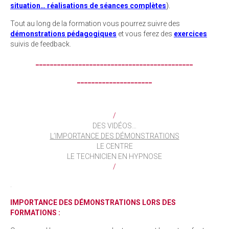
situation… réalisations de séances complètes
).
Tout au long de la formation vous pourrez suivre des
démonstrations pédagogiques
et vous ferez des
exercices
suivis de feedback.
____________________________________________
_____________________
/
DES VIDÉOS…
L’IMPORTANCE DES DÉMONSTRATIONS
LE CENTRE
LE TECHNICIEN EN HYPNOSE
/
.
IMPORTANCE DES DÉMONSTRATIONS LORS DES
FORMATIONS :