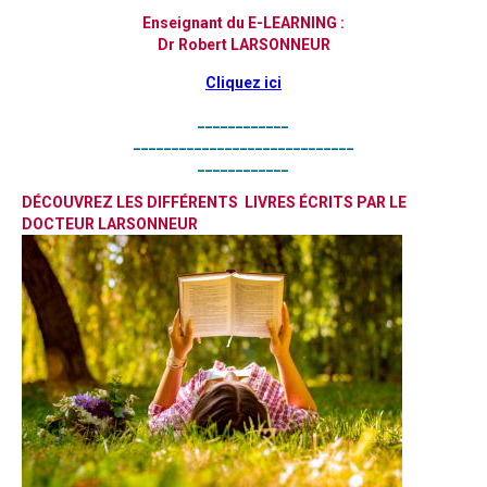
Enseignant du E-LEARNING :
Dr Robert LARSONNEUR
Cliquez ici
____________
_____________________________
____________
DÉCOUVREZ LES DIFFÉRENTS LIVRES ÉCRITS PAR LE
DOCTEUR LARSONNEUR