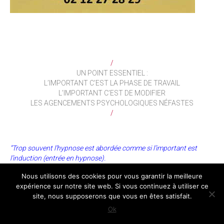
/
UN POINT ESSENTIEL :
L’IMPORTANT C’EST LA PHASE DE TRAVAIL
L’IMPORTANT C’EST DE MODIFIER
LES AGENCEMENTS PSYCHOLOGIQUES NÉFASTES
/
“Trop souvent l’hypnose est abordée comme si l’important est
l’induction (entrée en hypnose).
En réalité, le plus important, c’est la phase de travail.
Nous utilisons des cookies pour vous garantir la meilleure
Quels sont les messages que nous allons adresser à l’inconscient ?
expérience sur notre site web. Si vous continuez à utiliser ce
Comment communiquer avec l’inconscient ?
site, nous supposerons que vous en êtes satisfait.
Comment contourner les résistances ?
Quelque soit votre utilisation de l’hypnose… thérapie, coaching,
Ok
préparation mentale, auto-hypnose, hypnose conversationnelle… ?