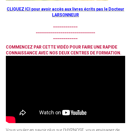
CLIQUEZ ICI pour avoir accès aux livres écrits pas le Docteur
LARSONNEUR
____________
_____________________________
____________
COM
MENC
EZ PAR CETTE VIDÉO POU
R FAIRE UNE R
APIDE
CONNAISSANCE AVEC NOS DEUX CENTRES DE FORMATION.
Vous voulez en savoir plus sur l’HYPNOSE, vous envisagez de