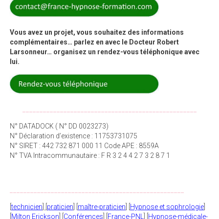
Vous avez un projet, vous souhaitez des informations
complémentaires… parlez en avec le Docteur Robert
Larsonneur… organisez un rendez-vous téléphonique avec
lui.
___________________________________________________
N° DATADOCK ( N° DD 0023273)
N° Déclaration d’existence : 11753731075
N° SIRET : 442 732 871 000 11 Code APE : 8559A
N° TVA Intracommunautaire : F R 3 2 4 4 2 7 3 2 8 7 1
___________________________________________________
[
technicien
]
[
praticien
] [
maître-praticien
] [
Hypnose et sophrologie
]
[
Milton Erickson
] [
Conférences
] [
France-PNL
] [
Hypnose-médicale-