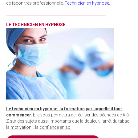
de façon très professionnelle.
Technicien en hypnose
.
______________________________________________________
LE TECHNICIEN EN HYPNOSE :
Le technicien en hypnose, la formation par laquelle il faut
commencer
. Elle vous permettra de réaliser des séances de A à
Z sur des sujets aussi importants que la
douleur
, l’
arrêt du tabac
,
la
motivation
… la
confiance en soi
.