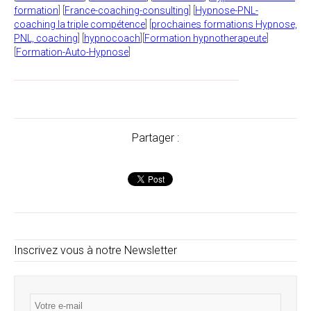
formation
] [
France-coaching-consulting
] [
Hypnose-PNL-
coaching la triple compétence
] [
prochaines formations Hypnose,
PNL, coaching
] [
hypnocoach
][
Formation hypnotherapeute
]
[
Formation-Auto-Hypnose
]
______________________________________________________
Partager :
Inscrivez vous à notre Newsletter