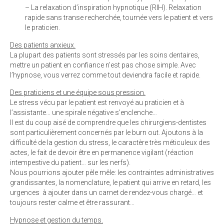
– La relaxation d’inspiration hypnotique (RIH). Relaxation
rapide sans transe recherchée, tournée vers le patient et vers
le praticien.
Des patients anxieux.
La plupart des patients sont stressés par les soins dentaires,
mettre un patient en confiance n’est pas chose simple. Avec
l’hypnose, vous verrez comme tout deviendra facile et rapide.
Des praticiens et une équipe sous pression.
Le stress vécu par le patient est renvoyé au praticien et à
l’assistante… une spirale négative s’enclenche…
Il est du coup aisé de comprendre que les chirurgiens-dentistes
sont particulièrement concernés par le burn out. Ajoutons à la
difficulté de la gestion du stress, le caractère très méticuleux des
actes, le fait de devoir être en permanence vigilant (réaction
intempestive du patient… sur les nerfs).
Nous pourrions ajouter pèle mêle: les contraintes administratives
grandissantes, la nomenclature, le patient qui arrive en retard, les
urgences à ajouter dans un carnet de rendez-vous chargé… et
toujours rester calme et être rassurant…
Hypnose et gestion du temps.