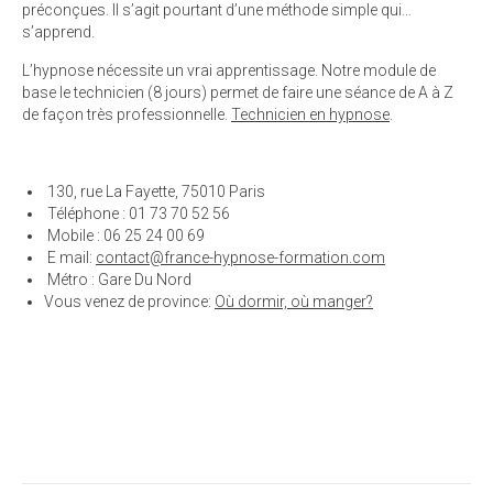
préconçues. Il s’agit pourtant d’une méthode simple qui…
s’apprend.
L’hypnose nécessite un vrai apprentissage. Notre module de
base le technicien (8 jours) permet de faire une séance de A à Z
de façon très professionnelle.
Technicien en hypnose
.
130, rue La Fayette, 75010 Paris
Téléphone : 01 73 70 52 56
Mobile : 06 25 24 00 69
E mail:
contact@france-hypnose-formation.com
Métro : Gare Du Nord
Vous venez de province:
Où dormir, où manger?