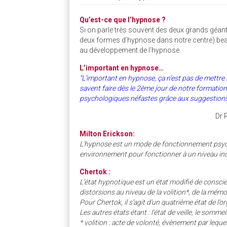
Qu’est-ce que l’hypnose ?
Si on parle très souvent des deux grands géan
deux formes d’hypnose dans notre centre) bea
au développement de l’hypnose.
L’important en hypnose…
“L’important en hypnose, ça n’est pas de mettre
savent faire dès le 2ème jour de notre formation
psychologiques néfastes grâce aux suggestions
Dr 
Milton Erickson:
L’hypnose est un mode de fonctionnement psych
environnement pour fonctionner à un niveau in
Chertok :
L’état hypnotique est un état modifié de consci
distorsions au niveau de la volition*, de la mémo
Pour Chertok, il s’agit d’un quatrième état de l’
Les autres états étant : l’état de veille, le sommeil
* volition : acte de volonté, évènement par leque