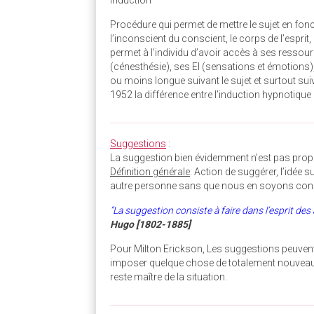
Induction
Procédure qui permet de mettre le sujet en fon
l’inconscient du conscient, le corps de l’esprit
permet à l’individu d’avoir accès à ses ressour
(cénesthésie), ses EI (sensations et émotions)
ou moins longue suivant le sujet et surtout su
1952 la différence entre l’induction hypnotique et
________________________________________________
Suggestions
:
La suggestion bien évidemment n’est pas propr
Définition générale
: Action de suggérer, l’idée
autre personne sans que nous en soyons con
“La suggestion consiste à faire dans l’esprit des 
Hugo
[1802-1885]
Pour Milton Erickson, Les suggestions peuvent u
imposer quelque chose de totalement nouveau. 
reste maître de la situation.
________________________________________________