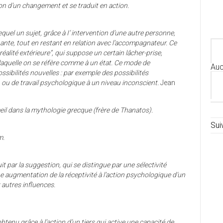
tion d’un changement et se traduit en action.
l un sujet, grâce à I’ intervention d’une autre personne,
nnante, tout en restant en relation avec l’accompagnateur. Ce
réalité extérieure”, qui suppose un certain lâcher-prise,
 laquelle on se réfère comme à un état. Ce mode de
Auc
ssibilités nouvelles : par exemple des possibilités
, ou de travail psychologique à un niveau inconscient.
Jean
l dans la mythologie grecque (frère de Thanatos).
Sui
m.
it par la suggestion, qui se distingue par une sélectivité
ne augmentation de la réceptivité à l’action psychologique d’un
x autres influences.
btenu grâce à l’action d’un tiers qui active une capacité de