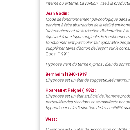
interne ou externe. La volition, vise à la produc
Jean Godin :
Mode de fonctionnement psychologique dans leque
parvient à faire abstraction de la réalité enviro
“débranchement de la réaction d’orientation à la 
équivaut à une façon originale de fonctionner à
fonctionnement particulier fait apparaître des po
supplémentaires d’action de l’esprit sur le corps
Godin (1991)
Hypnose vient du terme hypnos : dieu du sommei
Bernheim [1840-1919] :
L’hypnose est un état de suggestibilité maximu
Hoareau et Peigné (1982) :
L’hypnose est un état artificiel de l’homme produ
particulière des réactions et se manifeste par u
hypnotiseur et la diminution de la sensibilité au
West :
L’hypnose est un état de dissociation contrôlé, o