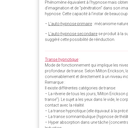
Phénomène équivalent à l’hypnose mais obtenu 
d’imagination et de “pénétration” dans son imag
hypnose. Cette capacité à l’instar de beaucoup
–
L’auto-hypnose primaire
: mécanisme naturel
–
L’auto-hypnose secondaire
se produit à la s
suggéré cette possibilité de réinduction.
________________________________________________
Transe hypnotique
:
Mode de fonctionnement qui implique les niveau
profondeur de transe. Selon Milton Erickson, l
convenablement et directement à un niveau inc
Remarque :
Il existe différentes catégories de transe:
– La rêverie de tous les jours, Milton Ericks
transe”). Le sujet a les yeux dans le vide, le co
contact avec la réalité.
– La transe hypnotique (elle équivaut à la précé
– La transe somnambulique (hypnose de théât
– Hyper absorption dans une tâche (concentrati