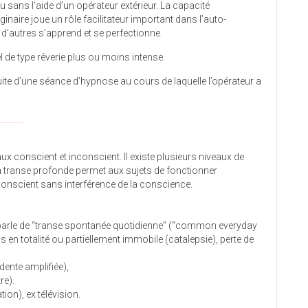
sans l’aide d’un opérateur extérieur. La capacité
inaire joue un rôle facilitateur important dans l’auto-
 d’autres s’apprend et se perfectionne.
 de type rêverie plus ou moins intense.
uite d’une séance d’hypnose au cours de laquelle l’opérateur a
______
x conscient et inconscient. Il existe plusieurs niveaux de
a transe profonde permet aux sujets de fonctionner
onscient sans interférence de la conscience.
on parle de “transe spontanée quotidienne” (“common everyday
rps en totalité ou partiellement immobile (catalepsie), perte de
dente amplifiée),
re).
on), ex télévision.