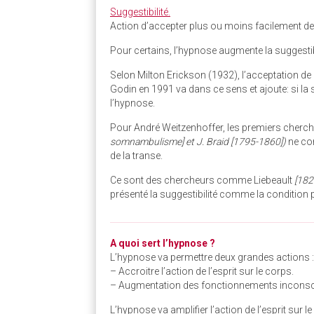
Suggestibilité.
Action d’accepter plus ou moins facilement d
Pour certains, l’hypnose augmente la suggestibil
Selon Milton Erickson (1932), l’acceptation d
Godin en 1991 va dans ce sens et ajoute: si la
l’hypnose.
Pour André Weitzenhoffer, les premiers cherc
somnambulisme] et J. Braid [1795-1860])
ne con
de la transe.
Ce sont des chercheurs comme Liebeault
[182
présenté la suggestibilité comme la condition p
________________________________________________
A quoi sert l’hypnose ?
L’hypnose va permettre deux grandes actions :
– Accroitre l’action de l’esprit sur le corps.
– Augmentation des fonctionnements inconsc
L’hypnose va amplifier l’action de l’esprit sur l