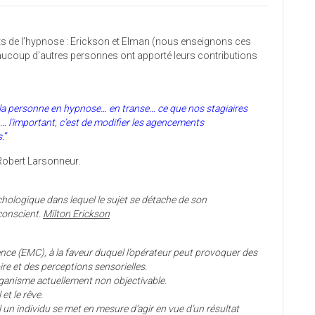
ts de l’hypnose : Erickson et Elman (nous enseignons ces
ucoup d’autres personnes ont apporté leurs contributions
 la personne en hypnose… en transe… ce que nos stagiaires
… l’important, c’est de modifier les agencements
.
“
Robert Larsonneur.
ologique dans lequel le sujet se détache de son
conscient.
Milton Erickson
ence (EMC), à la faveur duquel l’opérateur peut provoquer des
ire et des perceptions sensorielles.
organisme actuellement non objectivable.
 et le rêve.
l un individu se met en mesure d’agir en vue d’un résultat