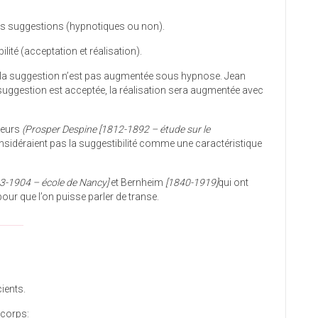
es suggestions (hypnotiques ou non).
ité (acceptation et réalisation).
e la suggestion n’est pas augmentée sous hypnose. Jean
 suggestion est acceptée, la réalisation sera augmentée avec
heurs
(Prosper Despine [1812-1892 – étude sur le
sidéraient pas la suggestibilité comme une caractéristique
3-1904 – école de Nancy]
et Bernheim
[1840-1919]
qui ont
our que l’on puisse parler de transe.
______
ients.
e corps: