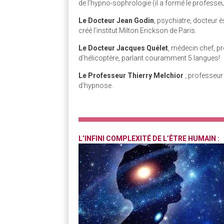
de l’hypno-sophrologie (il a formé le professe
Le Docteur Jean Godin
, psychiatre, docteur è
créé l’institut Milton Erickson de Paris.
Le Docteur Jacques Quélet
, médecin chef, pr
d’hélicoptère, parlant couramment 5 langues!
Le Professeur Thierry Melchior
, professeur 
d’hypnose.
L’INFINI COMPLEXITÉ DE L’ÊTRE HUMAIN :