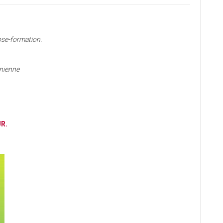
ose-formation.
nienne
R.