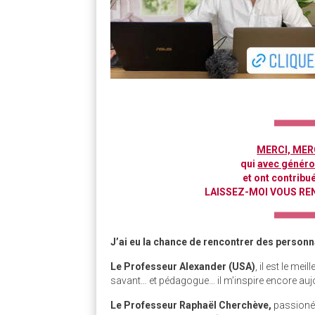
MERCI, MERC
qui
avec généros
et ont contribué
LAISSEZ-MOI VOUS RE
J’ai eu la chance de rencontrer des personn
Le Professeur Alexander (USA)
, il est le mei
savant… et pédagogue… il m’inspire encore auj
Le Professeur Raphaël Cherchève,
passioné,