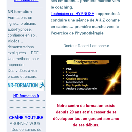
ses émotions… première marche vers
________________
le coaching.
NR-formation
Technicien en HYPNOSE
: apprendre à
Formations en
conduire une séance de A à Z comme
ligne…
praticien
,
en cabinet… première marche vers le
auto-hypnose
,
l’exercice de l’hypnothérapie
confiance en soi
.
Vidéos…
Docteur Robert Larsonneur
démonstrations
————-
expliquées… PDF…
Une méthode pour
apprendre
Des vidéos à voir
encore et encore.
NR-formation.fr
Notre centre de formation existe
___________
depuis 20 ans et n’a cesser de se
CHA
Î
N
E YOUTUBE
développer tout en gardant son âme
ABONNEZ VOUS :
de ses débuts.
Des centaines de