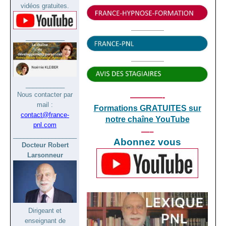
vidéos gratuites.
—————
___________
—————
___________
Nous contacter par
————-
mail :
Formations GRATUITES sur
contact@france-
notre chaîne YouTube
pnl.com
—–
__________________
Abonnez vous
Docteur Robert
Larsonneur
Dirigeant et
enseignant de