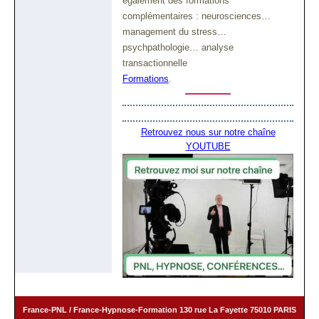
également des formations
complémentaires : neurosciences…
management du stress…
psychpathologie… analyse
transactionnelle
Formations
.
————
Retrouvez nous sur notre chaîne
YOUTUBE
France-PNL / France-Hypnose-Formation
130 rue La Fayette 75010 PARIS