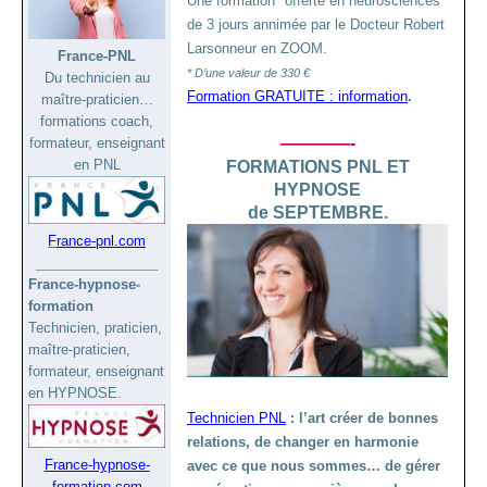
Une formation* offerte en neurosciences
de 3 jours annimée par le Docteur Robert
Larsonneur en ZOOM.
France-PNL
* D’une valeur de 330 €
Du technicien au
Formation GRATUITE : information
.
maître-praticien…
formations coach,
————-
formateur, enseignant
en PNL
FORMATIONS PNL ET
HYPNOSE
de SEPTEMBRE.
F
rance-pnl.com
________________
France-hypnose-
formation
Technicien, praticien,
maître-praticien,
formateur, enseignant
en HYPNOSE.
Technicien PNL
: l’art créer de bonnes
relations, de changer en harmonie
France-hypnose-
avec ce que nous sommes… de gérer
formation.com